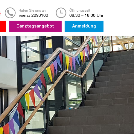
Rufen Sie uns an
Öffnungszeit
2293100
08:30 – 18:00 Uhr
+995 32
Ganztagsangebot
Anmeldung