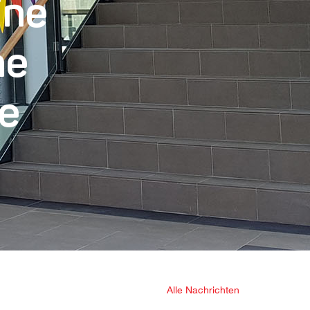
ine
he
e
Alle Nachrichten