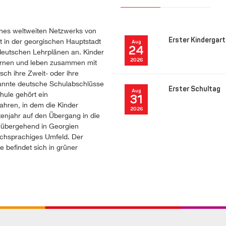
 eines weltweiten Netzwerks von
t in der georgischen Hauptstadt
Erster Kindergar
Aug
24
 deutschen Lehrplänen an. Kinder
2026
ernen und leben zusammen mit
sch ihre Zweit- oder ihre
rkannte deutsche Schulabschlüsse
Erster Schultag
Aug
hule gehört ein
31
ahren, in dem die Kinder
2026
tenjahr auf den Übergang in die
orübergehend in Georgien
schsprachiges Umfeld. Der
befindet sich in grüner