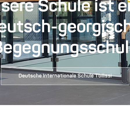
sere Schule ist e
eutsch-georgisc
Begegnungsschul
Deutsche Internationale Schule Tbilissi